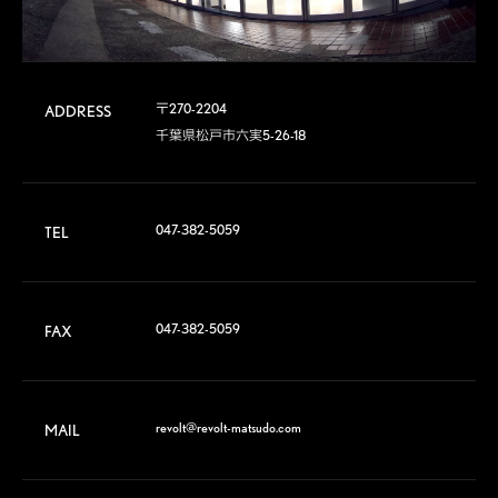
〒270-2204

ADDRESS
千葉県松戸市六実5-26-18
047-382-5059
TEL
047-382-5059
FAX
revolt@revolt-matsudo.com
MAIL