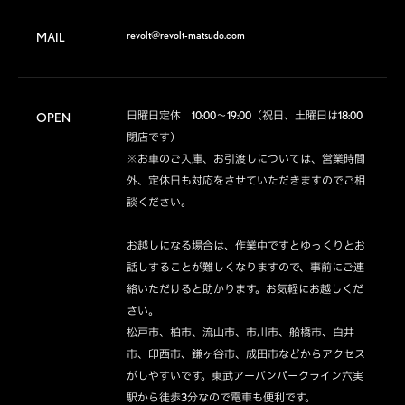
revolt@revolt-matsudo.com
MAIL
日曜日定休　10:00～19:00（祝日、土曜日は18:00
OPEN
閉店です）

※お車のご入庫、お引渡しについては、営業時間
外、定休日も対応をさせていただきますのでご相
談ください。

お越しになる場合は、作業中ですとゆっくりとお
話しすることが難しくなりますので、事前にご連
絡いただけると助かります。お気軽にお越しくだ
さい。

松戸市、柏市、流山市、市川市、船橋市、白井
市、印西市、鎌ヶ谷市、成田市などからアクセス
がしやすいです。東武アーバンパークライン六実
駅から徒歩3分なので電車も便利です。