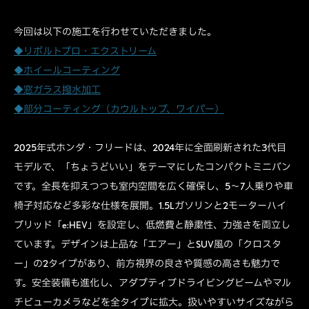
今回は以下の施工を行わせていただきました。
◆リボルトプロ・エクストリーム
◆ホイールコーティング
◆窓ガラス撥水加工
◆部分コーティング（カウルトップ、ワイパー）
2025年式ホンダ・フリードは、2024年に全面刷新された3代目
モデルで、「ちょうどいい」をテーマにしたコンパクトミニバン
です。全長を抑えつつも室内空間を広く確保し、5〜7人乗りや車
椅子対応など多彩な仕様を展開。1.5Lガソリンと2モーターハイ
ブリッド「e:HEV」を設定し、低燃費と静粛性、力強さを両立し
ています。デザインは上品な「エアー」とSUV風の「クロスタ
ー」の2タイプがあり、前方視界の良さや質感の高さも魅力で
す。安全装備も進化し、アダプティブドライビングビームやマル
チビューカメラなどを全タイプに拡大。扱いやすいサイズながら