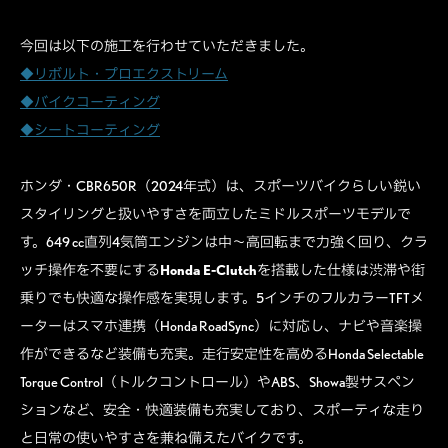
今回は以下の施工を行わせていただきました。
◆リボルト・プロエクストリーム
◆バイクコーティング
◆シートコーティング
ホンダ・CBR650R（2024年式）は、スポーツバイクらしい鋭い
スタイリングと扱いやすさを両立したミドルスポーツモデルで
す。649 cc直列4気筒エンジンは中〜高回転まで力強く回り、クラ
ッチ操作を不要にする
Honda E-Clutch
を搭載した仕様は渋滞や街
乗りでも快適な操作感を実現します。5インチのフルカラーTFTメ
ーターはスマホ連携（Honda RoadSync）に対応し、ナビや音楽操
作ができるなど装備も充実。走行安定性を高めるHonda Selectable
Torque Control（トルクコントロール）やABS、Showa製サスペン
ションなど、安全・快適装備も充実しており、スポーティな走り
と日常の使いやすさを兼ね備えたバイクです。