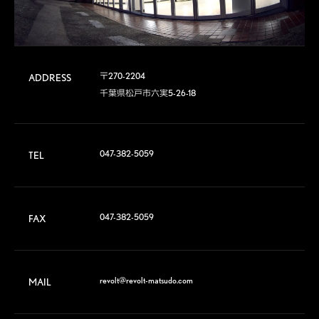
〒270-2204

ADDRESS
千葉県松戸市六実5-26-18
047-382-5059
TEL
047-382-5059
FAX
revolt@revolt-matsudo.com
MAIL