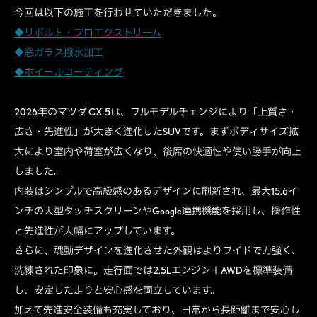
今回は以下の施工を行わせていただきました。
◆リボルト・プロエクストリーム
◆窓ガラス撥水加工
◆ホイールコーティング
2026年の
マツダ CX-5
は、フルモデルチェンジにより「上質さ・
広さ・先進性」が大きく進化したSUVです。まずボディサイズ拡
大により室内や荷室が広くなり、後席の快適性や使い勝手が向上
しました。
内装はシンプルで高級感のあるデザインに刷新され、最大15.6イ
ンチの大型タッチスクリーンやGoogle連携機能を採用し、操作性
と先進性が大幅にアップしています。
さらに、魂動デザインを進化させた外観はよりワイドで力強く、
洗練された印象に。走行面では2.5Lエンジン＋AWDを標準装備
し、安定した走りと安心感を両立しています。
加えて先進安全装備も充実しており、日常から長距離まで安心し