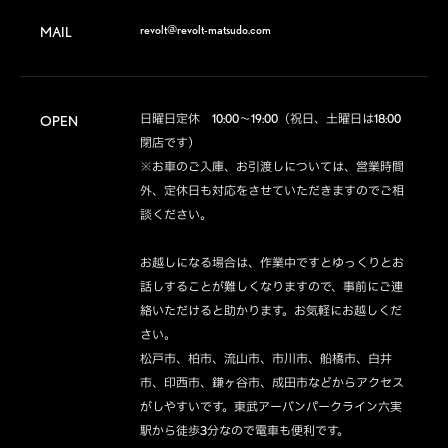
revolt@revolt-matsudo.com
MAIL
日曜日定休　10:00～19:00（祝日、土曜日は18:00
OPEN
閉店です）

※お車のご入庫、お引渡しについては、営業時間
外、定休日も対応をさせていただきますのでご相
談ください。

お越しになる場合は、作業中ですとゆっくりとお
話しすることが難しくなりますので、事前にご連
絡いただけると助かります。お気軽にお越しくだ
さい。

松戸市、柏市、流山市、市川市、船橋市、白井
市、印西市、鎌ヶ谷市、成田市などからアクセス
がしやすいです。東武アーバンパークライン六実
駅から徒歩3分なので電車も便利です。