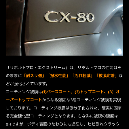
「リボルトプロ・エクストリーム」は、リボルトプロの性能はそ
のままに
「耐スリ傷」「撥水性能」「汚れ軽減」「被膜定着」
な
どが強化されています。
コーティング被膜は
(1)ベースコート、(2)トップコート、(3）オ
ーバートップコート
からなる強固な3層コーティング被膜を実現
しております。コーティング被膜は低分子化された、確実に固ま
る完全硬化型コーティングとなります。ちなみに被膜の硬度は
8Hですが、ボディ表面のたわみにも追従し、ヒビ割れクラック