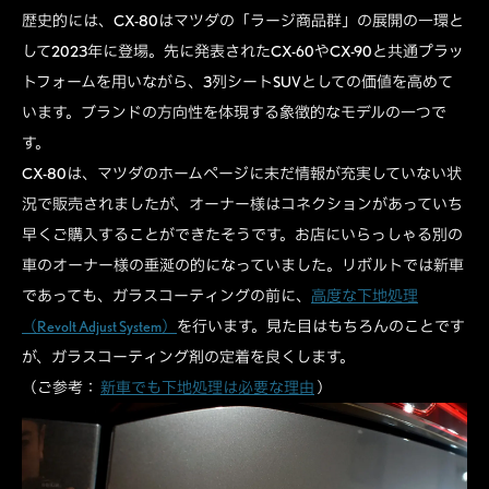
歴史的には、CX-80はマツダの「ラージ商品群」の展開の一環と
して2023年に登場。先に発表されたCX-60やCX-90と共通プラッ
トフォームを用いながら、3列シートSUVとしての価値を高めて
います。ブランドの方向性を体現する象徴的なモデルの一つで
す。
CX-80は、マツダのホームページに未だ情報が充実していない状
況で販売されましたが、オーナー様はコネクションがあっていち
早くご購入することができたそうです。お店にいらっしゃる別の
車のオーナー様の垂涎の的になっていました。リボルトでは新車
であっても、ガラスコーティングの前に、
高度な下地処理
（Revolt Adjust System）
を行います。見た目はもちろんのことです
が、ガラスコーティング剤の定着を良くします。
（ご参考：
新車でも下地処理は必要な理由
）