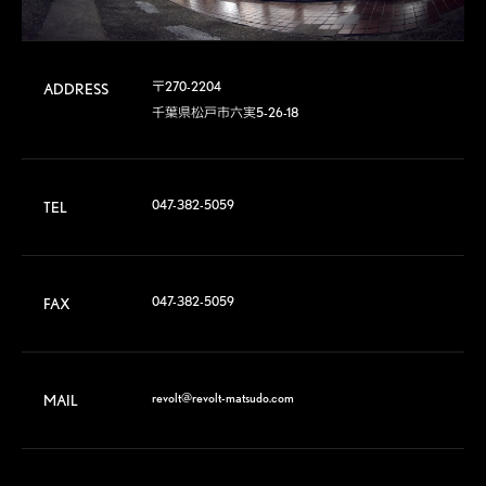
〒270-2204

ADDRESS
千葉県松戸市六実5-26-18
047-382-5059
TEL
047-382-5059
FAX
revolt@revolt-matsudo.com
MAIL