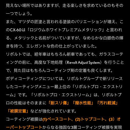
見えない場所ではありますが、走る楽しさを求めているのもその
一つでしょう。
また、マツダの匠塗と言われる塗装のバリエーションが増え、こ
のCX-60は「ロジウムホワイトプレミアムメタリック」と言われ
る、メタリックと名前がついていますが、なめらかな白銀色の輝
きを持つ、エレガントな色の仕上がっていました。
リボルトでは、経年車はもちろん新車であっても、ガラスコーテ
ィングの前に、高度な下地処理（Revolt Adjust System）を行うこと
で、見た目はもちろんコーティング剤の定着も良くします。
ボディコーティングについては、リボルトグループで新リリース
したコーティングメニュー最上位の「リボルトプロ・エクストリ
ーム」です。「リボルトプロ・エクストリーム」は、リボルトプ
ロの性能はそのままに
「耐スリ傷」「撥水性能」「汚れ軽減」
「被膜定着」
などが強化されています。
コーティング被膜は
(1)ベースコート、(2)トップコート、(3）オ
ーバートップコート
からなる強固な3層コーティング被膜を実現