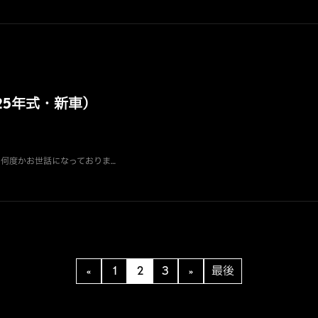
025年式・新車）
車） 何度かお世話になっておりま…
«
1
2
3
»
最後