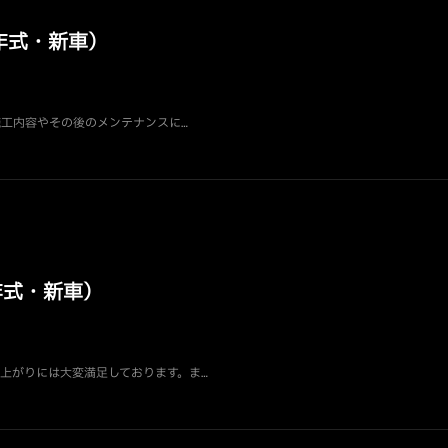
5年式・新車）
 施工内容やその後のメンテナンスに…
年式・新車）
仕上がりには大変満足しております。ま…